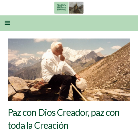
INICIO
EL TRABAJO Y LA TIERRA
MATRIMONIO Y FAMILIA
ECONOMÍA
POLÍTICA
SALUD
Paz con Dios Creador, paz con
toda la Creación
EDUCACIÓN
CRISTIANISMO Y RELIGIONES